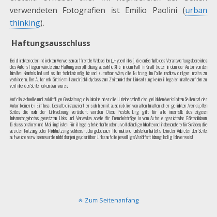
verwendeten Fotografien ist Emilio Paolini (
urban
thinking
).
Haftungsausschluss
Bei direkten oder indirekten Verweisen auf fremde Webseiten („Hyperlinks“), die außerhalb des Verantwortungsbereiches
des Autors liegen, würde eine Haftungsverpflichtung ausschließlich in dem Fall in Kraft treten, in dem der Autor von den
Inhalten Kenntnis hat und es ihm technisch möglich und zumutbar wäre, die Nutzung im Falle rechtswidriger Inhalte zu
verhindern. Der Autor erklärt hiermit ausdrücklich, dass zum Zeitpunkt der Linksetzung keine illegalen Inhalte auf den zu
verlinkenden Seiten erkennbar waren.
Auf die aktuelle und zukünftige Gestaltung, die Inhalte oder die Urheberschaft der gelinkten/verknüpften Seiten hat der
Autor keinerlei Einfluss. Deshalb distanziert er sich hiermit ausdrücklich von allen Inhalten aller gelinkten /verknüpften
Seiten, die nach der Linksetzung verändert wurden. Diese Feststellung gilt für alle innerhalb des eigenen
Internetangebotes gesetzten Links und Verweise sowie für Fremdeinträge in vom Autor eingerichteten Gästebüchern,
Diskussionsforen und Mailinglisten. Für illegale, fehlerhafte oder unvollständige Inhalte und insbesondere für Schäden, die
aus der Nutzung oder Nichtnutzung solcherart dargebotener Informationen entstehen, haftet allein der Anbieter der Seite,
auf welche verwiesen wurde, nicht derjenige, der über Links auf die jeweilige Veröffentlichung lediglich verweist.
Zum Seitenanfang