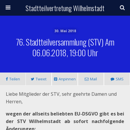
Stadtteilvertretung Wilhelmstadt
30. Mai 2018
76. Stadtteilversammlung (STV) Am
06.06.2018, 19:00 Uhr
Teilen
Tweet
Anpinnen
Mail
SMS
Liebe Mitglieder der STV, sehr geehrte Damen und
Herren,
wegen der allseits beliebten EU-DSGVO gibt es bei
der STV Wilhelmstadt ab sofort nachfolgende
Änderungen: