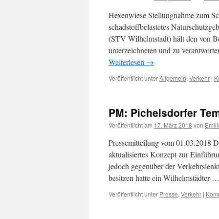
Hexenwiese Stellungnahme zum Schl
schadstoffbelastetes Naturschutzgeb
(STV Wilhelmstadt) hält den von B
unterzeichneten und zu verantwort
Weiterlesen
→
Veröffentlicht unter
Allgemein
,
Verkehr
|
K
PM: Pichelsdorfer Tem
Veröffentlicht am
17. März 2018
von
Emili
Pressemitteilung vom 01.03.2018 D
aktualisiertes Konzept zur Einführu
jedoch gegenüber der Verkehrslenk
besitzen hatte ein Wilhelmstädter 
Veröffentlicht unter
Presse
,
Verkehr
|
Komm