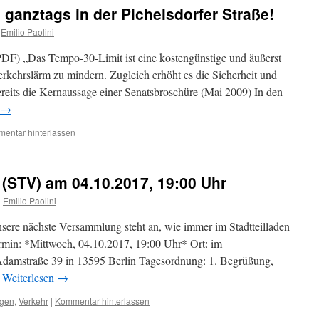
ganztags in der Pichelsdorfer Straße!
Emilio Paolini
PDF) „Das Tempo-30-Limit ist eine kostengünstige und äußerst
kehrslärm zu mindern. Zugleich erhöht es die Sicherheit und
bereits die Kernaussage einer Senatsbroschüre (Mai 2009) In den
→
entar hinterlassen
(STV) am 04.10.2017, 19:00 Uhr
n
Emilio Paolini
sere nächste Versammlung steht an, wie immer im Stadtteilladen
rmin: *Mittwoch, 04.10.2017, 19:00 Uhr* Ort: im
 Adamstraße 39 in 13595 Berlin Tagesordnung: 1. Begrüßung,
…
Weiterlesen
→
ngen
,
Verkehr
|
Kommentar hinterlassen