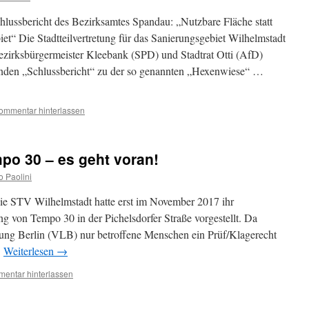
ussbericht des Bezirksamtes Spandau: „Nutzbare Fläche statt
iet“ Die Stadtteilvertretung für das Sanierungsgebiet Wilhelmstadt
ezirksbürgermeister Kleebank (SPD) und Stadtrat Otti (AfD)
enden „Schlussbericht“ zu der so genannten „Hexenwiese“ …
ommentar hinterlassen
po 30 – es geht voran!
o Paolini
ie STV Wilhelmstadt hatte erst im November 2017 ihr
ng von Tempo 30 in der Pichelsdorfer Straße vorgestellt. Da
ung Berlin (VLB) nur betroffene Menschen ein Prüf/Klagerecht
…
Weiterlesen
→
entar hinterlassen