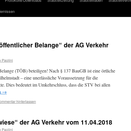
Protokolle/Downloads
Stadtteilzeitung
Stadtteilladen
Stadtteilvert
dernissen
 öffentlicher Belange“ der AG Verkehr
o Paolini
Belange (TÖB) beteiligen! Nach § 137 BauGB ist eine örtliche
helmstadt – eine unerlässliche Voraussetzung für die
e. Dies bedeutet im Umkehrschluss, dass die STV bei allen
n
→
ommentar hinterlassen
wiese“ der AG Verkehr vom 11.04.2018
o Paolini