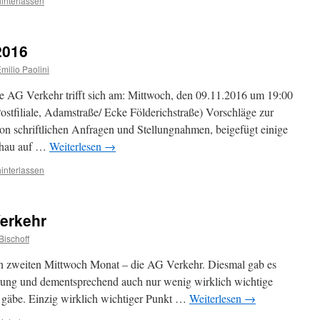
interlassen
2016
milio Paolini
e AG Verkehr trifft sich am: Mittwoch, den 09.11.2016 um 19:00
ostfiliale, Adamstraße/ Ecke Földerichstraße) Vorschläge zur
on schriftlichen Anfragen und Stellungnahmen, beigefügt einige
chau auf …
Weiterlesen
→
interlassen
Verkehr
Bischoff
en zweiten Mittwoch Monat – die AG Verkehr. Diesmal gab es
nung und dementsprechend auch nur wenig wirklich wichtige
en gäbe. Einzig wirklich wichtiger Punkt …
Weiterlesen
→