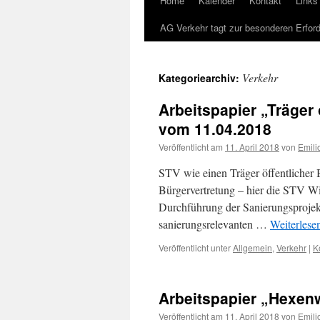
Home
Kalender
Kontakt
Links
AG Verkehr tagt zur besonderen Erfor
Verkehr
Kategoriearchiv:
Arbeitspapier „Träger
vom 11.04.2018
Veröffentlicht am
11. April 2018
von
Emili
STV wie einen Träger öffentlicher 
Bürgervertretung – hier die STV Wil
Durchführung der Sanierungsprojekt
sanierungsrelevanten …
Weiterlese
Veröffentlicht unter
Allgemein
,
Verkehr
|
K
Arbeitspapier „Hexen
Veröffentlicht am
11. April 2018
von
Emili